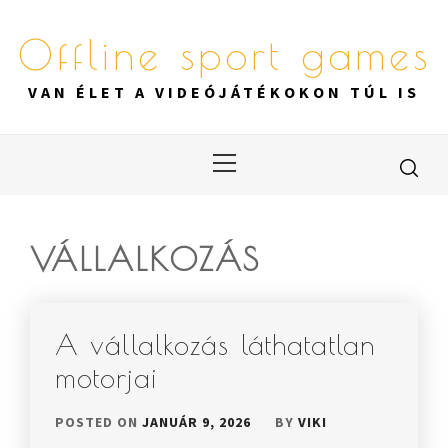
Skip
to
Offline sport games
content
VAN ÉLET A VIDEÓJÁTÉKOKON TÚL IS
Primary
Menu
VÁLLALKOZÁS
A vállalkozás láthatatlan
motorjai
POSTED ON
JANUÁR 9, 2026
BY
VIKI