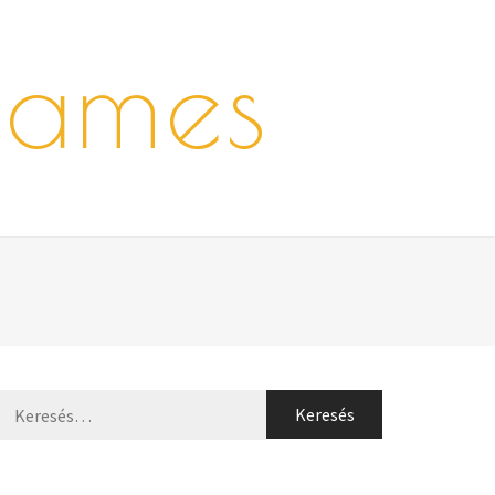
games
Keresés: