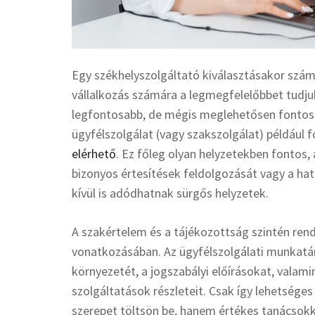
Egy székhelyszolgáltató kiválasztásakor szám
vállalkozás számára a legmegfelelőbbet tudjuk 
legfontosabb, de mégis meglehetősen fontos –
ügyfélszolgálat (vagy szakszolgálat) például
elérhető
. Ez főleg olyan helyzetekben fontos,
bizonyos értesítések feldolgozását vagy a hat
kívül is adódhatnak sürgős helyzetek.
A szakértelem és a tájékozottság szintén ren
vonatkozásában. Az ügyfélszolgálati munkatár
környezetét, a jogszabályi előírásokat, valami
szolgáltatások részleteit. Csak így lehetséges
szerepet töltsön be, hanem értékes tanácsokka