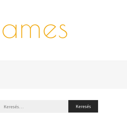
games
Keresés: