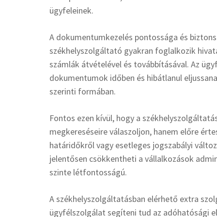
ügyfeleinek.
A dokumentumkezelés pontossága és biztonsá
székhelyszolgáltató gyakran foglalkozik hiva
számlák átvételével és továbbításával. Az ügyf
dokumentumok időben és hibátlanul eljussana
szerinti formában.
Fontos ezen kívül, hogy a székhelyszolgáltatá
megkereséseire válaszoljon, hanem előre érte
határidőkről vagy esetleges jogszabályi változ
jelentősen csökkentheti a vállalkozások admini
szinte létfontosságú.
A székhelyszolgáltatásban elérhető extra szolg
ügyfélszolgálat segíteni tud az adóhatósági e