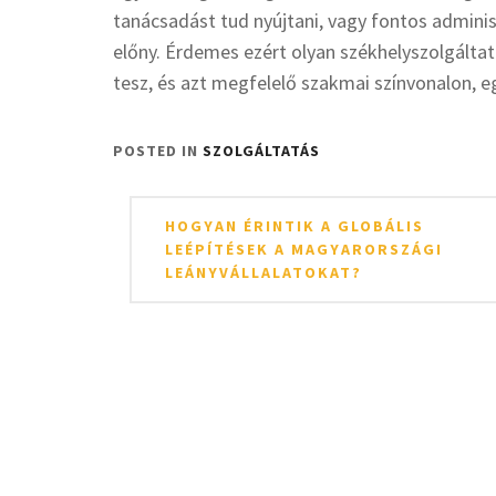
tanácsadást tud nyújtani, vagy fontos adminiszt
előny. Érdemes ezért olyan székhelyszolgáltató
tesz, és azt megfelelő szakmai színvonalon, eg
POSTED IN
SZOLGÁLTATÁS
Bejegyzés
HOGYAN ÉRINTIK A GLOBÁLIS
navigáció
LEÉPÍTÉSEK A MAGYARORSZÁGI
LEÁNYVÁLLALATOKAT?