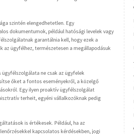
ga szintén elengedhetetlen. Egy
talos dokumentumok, például hatósági levelek vagy
élszolgálatnak garantálnia kell, hogy ezek a
k az ügyfélhez, természetesen a megállapodásuk
s ügyfélszolgálata ne csak az ügyfelek
sítse őket a fontos eseményekről, a közelgő
ásokról. Egy ilyen proaktív ügyfélszolgálat
sztratív terheit, egyéni vállalkozóknak pedig
áltatások is értékesek. Például, ha az
llenőrzésekkel kapcsolatos kérdésekben, jogi