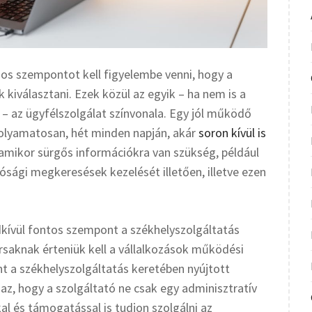
os szempontot kell figyelembe venni, hogy a
kiválasztani. Ezek közül az egyik – ha nem is a
 az ügyfélszolgálat színvonala. Egy jól működő
 folyamatosan, hét minden napján, akár
soron kívül is
 amikor sürgős információkra van szükség, például
ósági megkeresések kezelését illetően, illetve ezen
dkívül fontos szempont a székhelyszolgáltatás
saknak érteniük kell a vállalkozások működési
nt a székhelyszolgáltatás keretében nyújtott
 az, hogy a szolgáltató ne csak egy adminisztratív
l és támogatással is tudjon szolgálni az