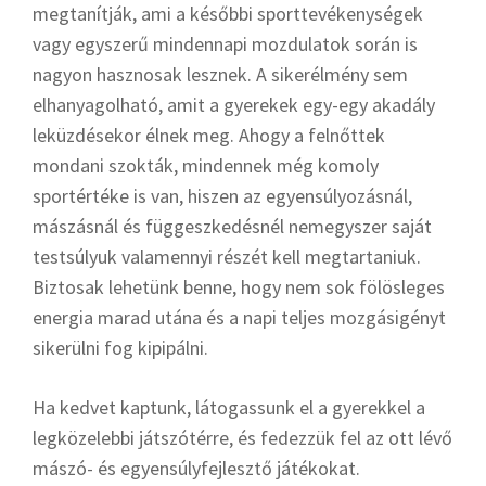
megtanítják, ami a későbbi sporttevékenységek
vagy egyszerű mindennapi mozdulatok során is
nagyon hasznosak lesznek. A sikerélmény sem
elhanyagolható, amit a gyerekek egy-egy akadály
leküzdésekor élnek meg. Ahogy a felnőttek
mondani szokták, mindennek még komoly
sportértéke is van, hiszen az egyensúlyozásnál,
mászásnál és függeszkedésnél nemegyszer saját
testsúlyuk valamennyi részét kell megtartaniuk.
Biztosak lehetünk benne, hogy nem sok fölösleges
energia marad utána és a napi teljes mozgásigényt
sikerülni fog kipipálni.
Ha kedvet kaptunk, látogassunk el a gyerekkel a
legközelebbi játszótérre, és fedezzük fel az ott lévő
mászó- és egyensúlyfejlesztő játékokat.