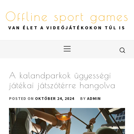
Skip
to
Offline sport games
content
VAN ÉLET A VIDEÓJÁTÉKOKON TÚL IS
Primary
Menu
A kalandparkok ügyességi
játékai játszótérre hangolva
POSTED ON
OKTÓBER 24, 2024
BY
ADMIN