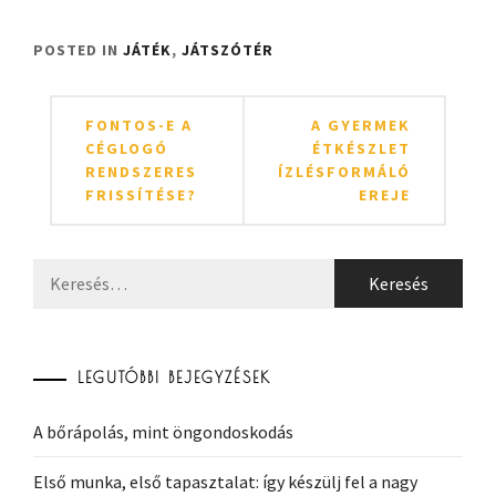
POSTED IN
JÁTÉK
,
JÁTSZÓTÉR
Bejegyzés
FONTOS-E A
A GYERMEK
navigáció
CÉGLOGÓ
ÉTKÉSZLET
RENDSZERES
ÍZLÉSFORMÁLÓ
FRISSÍTÉSE?
EREJE
Keresés:
LEGUTÓBBI BEJEGYZÉSEK
A bőrápolás, mint öngondoskodás
Első munka, első tapasztalat: így készülj fel a nagy