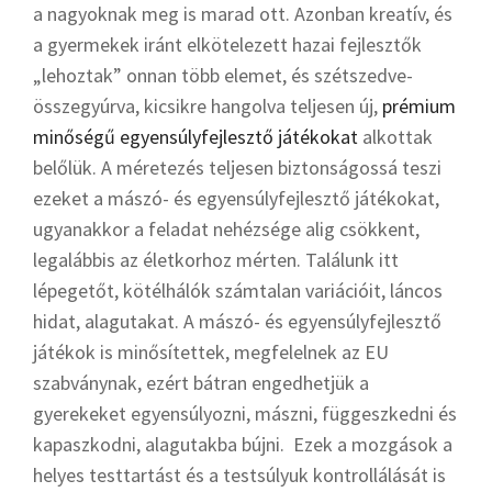
a nagyoknak meg is marad ott. Azonban kreatív, és
a gyermekek iránt elkötelezett hazai fejlesztők
„lehoztak” onnan több elemet, és szétszedve-
összegyúrva, kicsikre hangolva teljesen új,
prémium
minőségű egyensúlyfejlesztő játékokat
alkottak
belőlük. A méretezés teljesen biztonságossá teszi
ezeket a mászó- és egyensúlyfejlesztő játékokat,
ugyanakkor a feladat nehézsége alig csökkent,
legalábbis az életkorhoz mérten. Találunk itt
lépegetőt, kötélhálók számtalan variációit, láncos
hidat, alagutakat. A mászó- és egyensúlyfejlesztő
játékok is minősítettek, megfelelnek az EU
szabványnak, ezért bátran engedhetjük a
gyerekeket egyensúlyozni, mászni, függeszkedni és
kapaszkodni, alagutakba bújni. Ezek a mozgások a
helyes testtartást és a testsúlyuk kontrollálását is