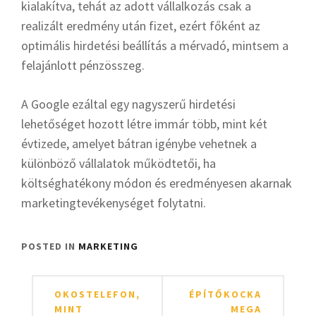
kialakítva, tehát az adott vállalkozás csak a
realizált eredmény után fizet, ezért főként az
optimális hirdetési beállítás a mérvadó, mintsem a
felajánlott pénzösszeg.
A Google ezáltal egy nagyszerű hirdetési
lehetőséget hozott létre immár több, mint két
évtizede, amelyet bátran igénybe vehetnek a
különböző vállalatok működtetői, ha
költséghatékony módon és eredményesen akarnak
marketingtevékenységet folytatni.
POSTED IN
MARKETING
Bejegyzés
OKOSTELEFON,
ÉPÍTŐKOCKA
navigáció
MINT
MEGA