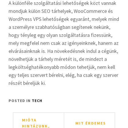
A különféle szolgáltatási lehetőségek közt vannak
mondjuk külön SEO tárhelyek, WooCommerce és
WordPress VPS lehetőségek egyaránt, melyek mind
a személyre szabhatóságban segítenek nekünk,
hogy tényleg egy olyan szolgáltatásra fizessünk,
mely megfelel nem csak az igényeinknek, hanem az
elvárásainknak is. Ha növekedésnek indul a cégünk,
növelhetjük a tárhely méretét is, de mindezt a
legköltséghatékonyabb módon tehetjük, nem kell
egy teljes szervert bérelni, elég, ha csak egy szerver
részét béreljük ki.
POSTED IN
TECH
Bejegyzés
MIÓTA
MIT ÉRDEMES
navigáció
HINTÁZUNK,