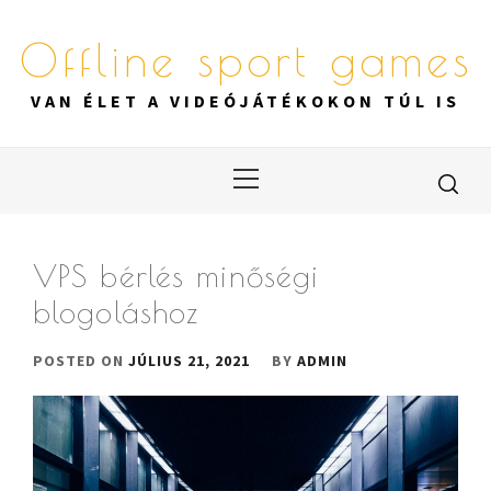
Skip
to
Offline sport games
content
VAN ÉLET A VIDEÓJÁTÉKOKON TÚL IS
Primary
Menu
VPS bérlés minőségi
blogoláshoz
POSTED ON
JÚLIUS 21, 2021
BY
ADMIN