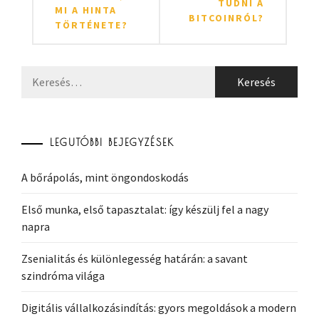
TUDNI A
MI A HINTA
BITCOINRÓL?
TÖRTÉNETE?
Keresés:
LEGUTÓBBI BEJEGYZÉSEK
A bőrápolás, mint öngondoskodás
Első munka, első tapasztalat: így készülj fel a nagy
napra
Zsenialitás és különlegesség határán: a savant
szindróma világa
Digitális vállalkozásindítás: gyors megoldások a modern