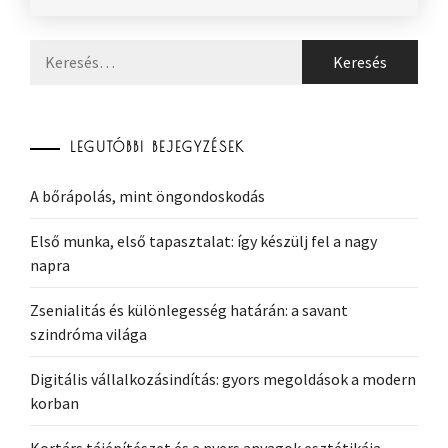
Keresés:
LEGUTÓBBI BEJEGYZÉSEK
A bőrápolás, mint öngondoskodás
Első munka, első tapasztalat: így készülj fel a nagy
napra
Zsenialitás és különlegesség határán: a savant
szindróma világa
Digitális vállalkozásindítás: gyors megoldások a modern
korban
Kortárs tájépítészet és a nyers anyagok esztétikája