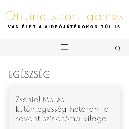
Skip
to
Offline sport games
content
VAN ÉLET A VIDEÓJÁTÉKOKON TÚL IS
Primary
Menu
EGÉSZSÉG
Zsenialitás és
különlegesség határán: a
savant szindróma világa