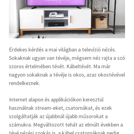
Érdekes kérdés a mai világban a televízió nézés.
Sokaknak ugyan van tévéje, mégsem néz rajta a szó
szoros értelmében tévét. Kábeltévét. Ma már
nagyon sokaknak a tévéje is okos, azaz okostévével
rendelkeznek.
Internet alapon és applikációkon keresztül
használnak stream-eket, csatornákat, és ezek
szolgáltatják az újabbnál újabb műsorokat a
számukra. Megváltozott tehát az elmúlt években a
tévé nézési szokás is, a kábel csatornáknak pedig