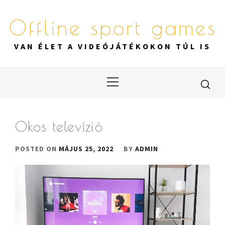
Skip
to
Offline sport games
content
VAN ÉLET A VIDEÓJÁTÉKOKON TÚL IS
Primary
Menu
Okos televízió
POSTED ON
MÁJUS 25, 2022
BY
ADMIN