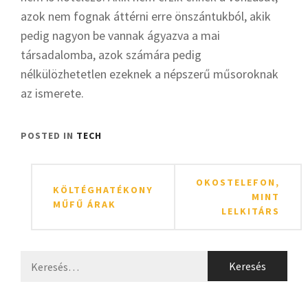
azok nem fognak áttérni erre önszántukból, akik
pedig nagyon be vannak ágyazva a mai
társadalomba, azok számára pedig
nélkülözhetetlen ezeknek a népszerű műsoroknak
az ismerete.
POSTED IN
TECH
Bejegyzés
OKOSTELEFON,
KÖLTÉGHATÉKONY
navigáció
MINT
MŰFŰ ÁRAK
LELKITÁRS
Keresés: