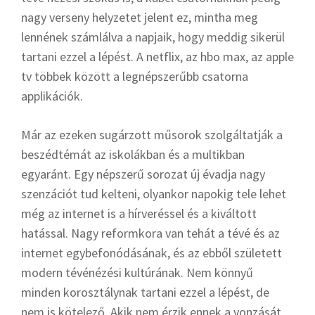
nagy verseny helyzetet jelent ez, mintha meg
lennének számlálva a napjaik, hogy meddig sikerül
tartani ezzel a lépést. A netflix, az hbo max, az apple
tv többek között a legnépszerűbb csatorna
applikációk.
Már az ezeken sugárzott műsorok szolgáltatják a
beszédtémát az iskolákban és a multikban
egyaránt. Egy népszerű sorozat új évadja nagy
szenzációt tud kelteni, olyankor napokig tele lehet
még az internet is a hírveréssel és a kiváltott
hatással. Nagy reformkora van tehát a tévé és az
internet egybefonódásának, és az ebből született
modern tévénézési kultúrának. Nem könnyű
minden korosztálynak tartani ezzel a lépést, de
nem is kötelező. Akik nem érzik ennek a vonzását,