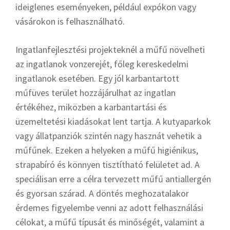
ideiglenes eseményeken, például expókon vagy
vásárokon is felhasználható.
Ingatlanfejlesztési projekteknél a műfű növelheti
az ingatlanok vonzerejét, főleg kereskedelmi
ingatlanok esetében. Egy jól karbantartott
műfüves terület hozzájárulhat az ingatlan
értékéhez, miközben a karbantartási és
üzemeltetési kiadásokat lent tartja. A kutyaparkok
vagy állatpanziók szintén nagy hasznát vehetik a
műfűnek. Ezeken a helyeken a műfű higiénikus,
strapabíró és könnyen tisztítható felületet ad. A
speciálisan erre a célra tervezett műfű antiallergén
és gyorsan szárad. A döntés meghozatalakor
érdemes figyelembe venni az adott felhasználási
célokat, a műfű típusát és minőségét, valamint a