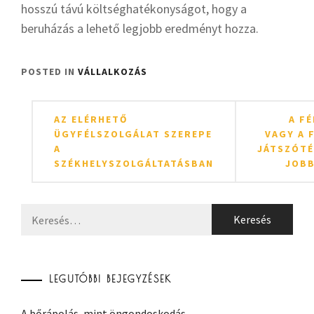
hosszú távú költséghatékonyságot, hogy a
beruházás a lehető legjobb eredményt hozza.
POSTED IN
VÁLLALKOZÁS
Bejegyzés
AZ ELÉRHETŐ
A F
navigáció
ÜGYFÉLSZOLGÁLAT SZEREPE
VAGY A 
A
JÁTSZÓT
SZÉKHELYSZOLGÁLTATÁSBAN
JOB
Keresés:
LEGUTÓBBI BEJEGYZÉSEK
A bőrápolás, mint öngondoskodás