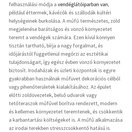
felhasználási módja a
vendéglátóiparban van
,
például éttermek, kávézók és szállodák kültéri
helységeinek burkolása. A műfű természetes, zöld
megjelenése barátságos és vonzó környezetet
teremt a vendégek számára. Ezen kívül könnyen
tisztán tartható, bírja a nagy forgalmat, és
időjárástól függetlenül megőrzi az esztétikai
tulajdonságait, így egész évben vonzó környezetet
biztosít. Irodaházak és üzleti központok is egyre
gyakrabban használnak műfüvet dekorációs célból
vagy pihenőterületek kialakításához. Az épület
előtti zöldövezetek, belső udvarok vagy
tetőteraszok műfűvel borítva rendezett, modern
és kellemes környezetet teremtenek, és csökkentik
a karbantartási költségeket is. A műfű alkalmazása
az irodai terekben stresszcsökkentő hatású is