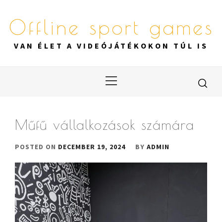
Skip
to
Offline sport games
content
VAN ÉLET A VIDEÓJÁTÉKOKON TÚL IS
Primary
Menu
Műfű vállalkozások számára
POSTED ON
DECEMBER 19, 2024
BY
ADMIN