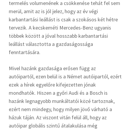
termelés volumenének a csökkenése tehát fel sem
merül, amit az is jól jelez, hogy az év végi
karbantartási leállást is csak a szokásos két hétre
tervezik. A kecskeméti Mercedes-Benz ugyanis
többek között a jóval hosszabb karbantartási
leállást választotta a gazdaságossága
fenntartására.
Mivel hazánk gazdasága erősen függ az
autóipartól, ezen belül is a Német autóipartól, ezért
ezek a hírek egyelőre kifejezetten jónak
mondhatók. Hiszen a győri Audi és a Bosch is
hazánk legnagyobb munkáltatói közé tartoznak,
ezért nem mindegy, hogy milyen jövő várható a
házuk táján. Az viszont vitán felül áll, hogy az
autóipar globális szintű átalakulása még