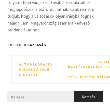
folyamatban van, ezért további fordulatok és
meglepetések is előfordulhatnak. Csak remélni
tudjuk, hogy a változások olyan irányba fognak
haladni, ami Magyarország számára kedvező
tendenciákat hoz.
POSTED IN
GAZDASÁG
Bejegyzés
AZ EL
AUTÓDEKORÁCIÓ
navigáció
ÜGYFÉLSZOLGÁLAT S
A HOSSZÚ TÁVÚ
SIKERÉRT
SZÉKHELYSZOLGÁLTA
Keresés: