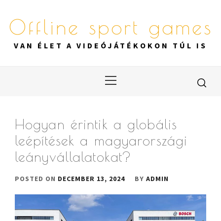
Skip
to
Offline sport games
content
VAN ÉLET A VIDEÓJÁTÉKOKON TÚL IS
Primary
Menu
Hogyan érintik a globális
leépítések a magyarországi
leányvállalatokat?
POSTED ON
DECEMBER 13, 2024
BY
ADMIN