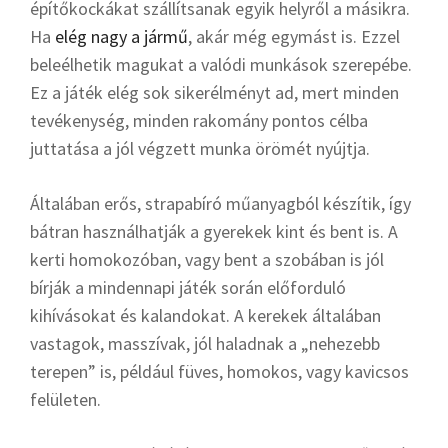
építőkockákat szállítsanak egyik helyről a másikra.
Ha
elég nagy a jármű
, akár még egymást is. Ezzel
beleélhetik magukat a valódi munkások szerepébe.
Ez a játék elég sok sikerélményt ad, mert minden
tevékenység, minden rakomány pontos célba
juttatása a jól végzett munka örömét nyújtja.
Általában erős, strapabíró műanyagból készítik, így
bátran használhatják a gyerekek kint és bent is. A
kerti homokozóban, vagy bent a szobában is jól
bírják a mindennapi játék során előforduló
kihívásokat és kalandokat. A kerekek általában
vastagok, masszívak, jól haladnak a „nehezebb
terepen” is, például füves, homokos, vagy kavicsos
felületen.