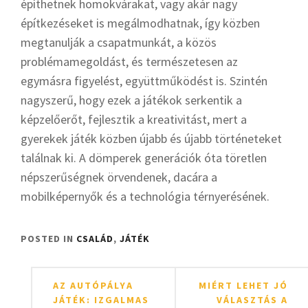
építhetnek homokvárakat, vagy akár nagy
építkezéseket is megálmodhatnak, így közben
megtanulják a csapatmunkát, a közös
problémamegoldást, és természetesen az
egymásra figyelést, együttműködést is. Szintén
nagyszerű, hogy ezek a játékok serkentik a
képzelőerőt, fejlesztik a kreativitást, mert a
gyerekek játék közben újabb és újabb történeteket
találnak ki. A dömperek generációk óta töretlen
népszerűségnek örvendenek, dacára a
mobilképernyők és a technológia térnyerésének.
POSTED IN
CSALÁD
,
JÁTÉK
Bejegyzés
AZ AUTÓPÁLYA
MIÉRT LEHET JÓ
navigáció
JÁTÉK: IZGALMAS
VÁLASZTÁS A