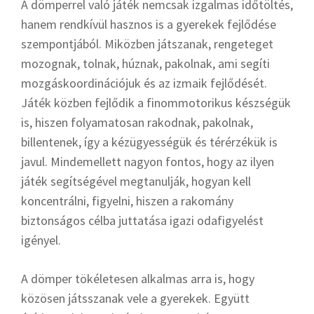
A dömperrel való játék nemcsak izgalmas időtöltés,
hanem rendkívül hasznos is a gyerekek fejlődése
szempontjából. Miközben játszanak, rengeteget
mozognak, tolnak, húznak, pakolnak, ami segíti
mozgáskoordinációjuk és az izmaik fejlődését.
Játék közben fejlődik a finommotorikus készségük
is, hiszen folyamatosan rakodnak, pakolnak,
billentenek, így a kézügyességük és térérzékük is
javul. Mindemellett nagyon fontos, hogy az ilyen
játék segítségével megtanulják, hogyan kell
koncentrálni, figyelni, hiszen a rakomány
biztonságos célba juttatása igazi odafigyelést
igényel.
A dömper tökéletesen alkalmas arra is, hogy
közösen játsszanak vele a gyerekek. Együtt