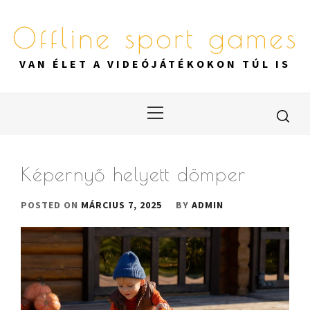
Skip
to
Offline sport games
content
VAN ÉLET A VIDEÓJÁTÉKOKON TÚL IS
Primary
Menu
Képernyő helyett dömper
POSTED ON
MÁRCIUS 7, 2025
BY
ADMIN