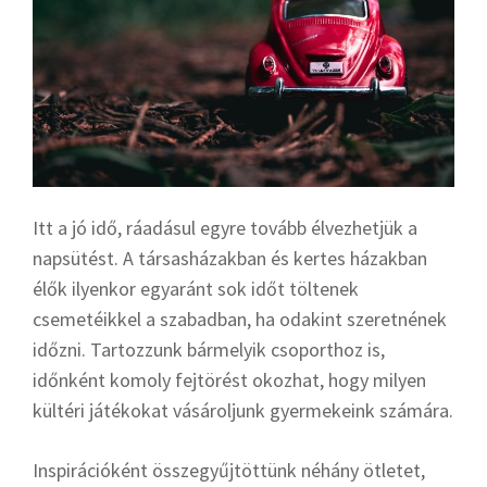
Itt a jó idő, ráadásul egyre tovább élvezhetjük a
napsütést. A társasházakban és kertes házakban
élők ilyenkor egyaránt sok időt töltenek
csemetéikkel a szabadban, ha odakint szeretnének
időzni. Tartozzunk bármelyik csoporthoz is,
időnként komoly fejtörést okozhat, hogy milyen
kültéri játékokat vásároljunk gyermekeink számára.
Inspirációként összegyűjtöttünk néhány ötletet,