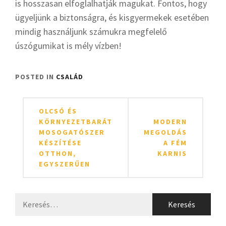
is hosszasan elfoglalhatják magukat. Fontos, hogy
ügyeljünk a biztonságra, és kisgyermekek esetében
mindig használjunk számukra megfelelő
úszógumikat is mély vízben!
POSTED IN
CSALÁD
Bejegyzés
OLCSÓ ÉS
navigáció
KÖRNYEZETBARÁT
MODERN
MOSOGATÓSZER
MEGOLDÁS
KÉSZÍTÉSE
A FÉM
OTTHON,
KARNIS
EGYSZERŰEN
Keresés: