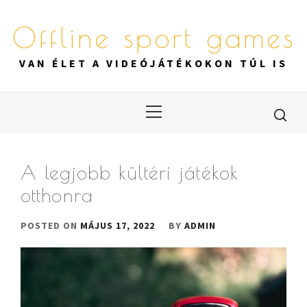
Skip
to
Offline sport games
content
VAN ÉLET A VIDEÓJÁTÉKOKON TÚL IS
Primary
Menu
A legjobb kültéri játékok
otthonra
POSTED ON
MÁJUS 17, 2022
BY
ADMIN