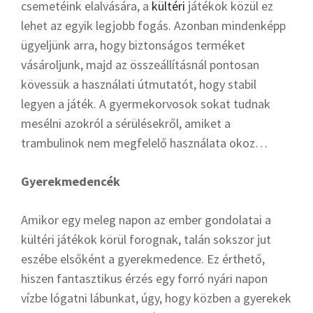
csemetéink elalvására, a
kültéri
játékok közül ez
lehet az egyik legjobb fogás. Azonban mindenképp
ügyeljünk arra, hogy biztonságos terméket
vásároljunk, majd az összeállításnál pontosan
kövessük a használati útmutatót, hogy stabil
legyen a játék. A gyermekorvosok sokat tudnak
mesélni azokról a sérülésekről, amiket a
trambulinok nem megfelelő használata okoz…
Gyerekmedencék
Amikor egy meleg napon az ember gondolatai a
kültéri játékok körül forognak, talán sokszor jut
eszébe elsőként a gyerekmedence. Ez érthető,
hiszen fantasztikus érzés egy forró nyári napon
vízbe lógatni lábunkat, úgy, hogy közben a gyerekek